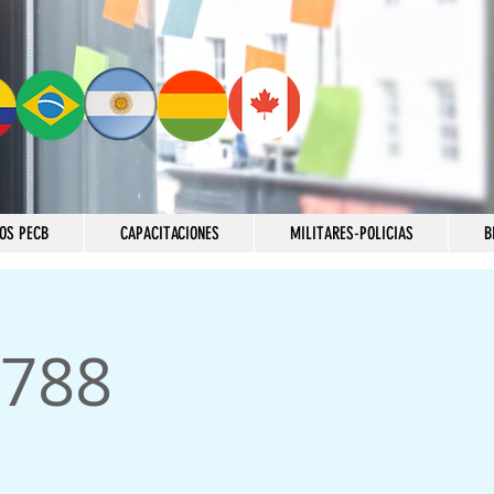
OS PECB
CAPACITACIONES
MILITARES-POLICIAS
B
788