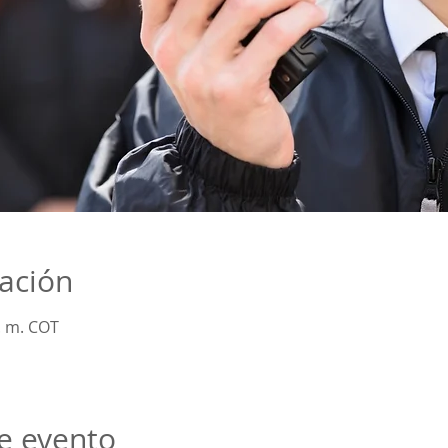
cación
. m. COT
e evento