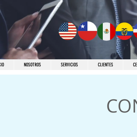
CIO
NOSOTROS
SERVICIOS
CLIENTES
C
CO