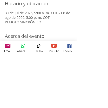
Horario y ubicación
30 de jul de 2026, 9:00 a. m. COT – 08 de
ago de 2026, 5:00 p. m. COT
REMOTO SINCRÓNICO
Acerca del evento
 AUDITOR LÍDER ISO/IEC 
📘
Email
WhatsApp
Tik Tok
YouTube
Facebook
42001:2023
Sistema de Gestión de 
Inteligencia Artificial (SGIA)
1. INFORMACIÓN GENERAL
Duración: 32 horas
Fechas:
30, 31 de julio y 08, 09  de Agosto de 2026