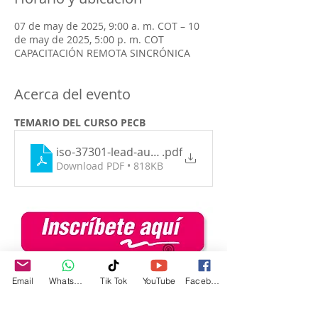
07 de may de 2025, 9:00 a. m. COT – 10
de may de 2025, 5:00 p. m. COT
CAPACITACIÓN REMOTA SINCRÓNICA
Acerca del evento
TEMARIO DEL CURSO PECB
iso-37301-lead-audtior_4p
.pdf
Download PDF • 818KB
Email
WhatsApp
Tik Tok
YouTube
Facebook
ISO 37301: Sistema de 