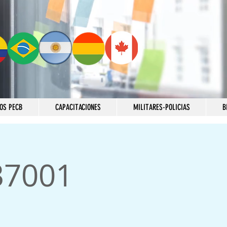
OS PECB
CAPACITACIONES
MILITARES-POLICIAS
B
37001