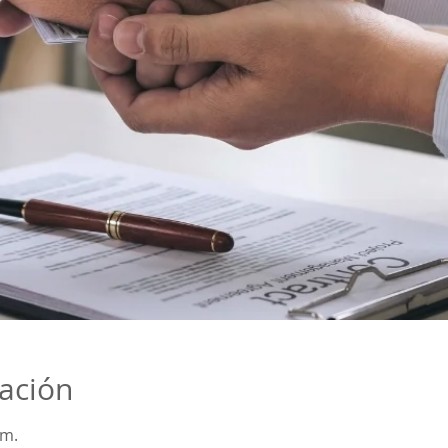
cación
 m.