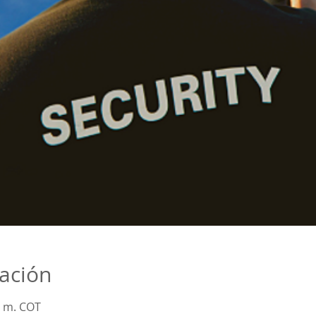
cación
. m. COT