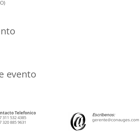
O)
ento
e evento
ntacto Telefonico
Escribenos:
7 311 532 4385
gerente@conauges.com
7 320 885 9631
millercalidad@gmail.com