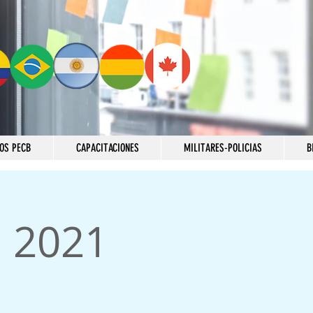
OS PECB
CAPACITACIONES
MILITARES-POLICIAS
B
e 2021