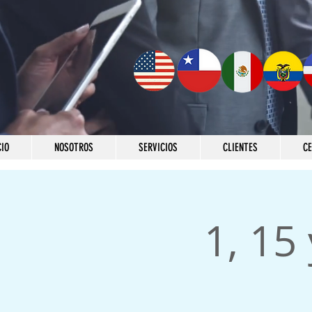
CIO
NOSOTROS
SERVICIOS
CLIENTES
C
1, 15