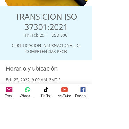
TRANSICION ISO
37301:2021
Fri, Feb 25
  |  
USD 500
CERTIFICACION INTERNACIONAL DE
COMPETENCIAS PECB
Horario y ubicación
Feb 25, 2022, 9:00 AM GMT-5
USD 500
Email
WhatsApp
Tik Tok
YouTube
Facebook
Acerca del evento
Conozca sobre los nuevos requisitos 
para un Sistema de Gestión de 
Compliance establecidos en la norma 