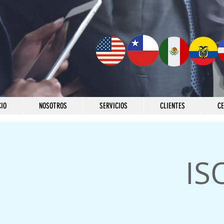
CIO
NOSOTROS
SERVICIOS
CLIENTES
C
IS