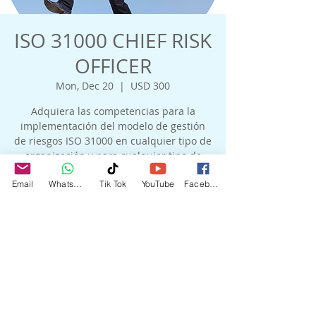
ISO 31000 CHIEF RISK
OFFICER
Mon, Dec 20
  |  
USD 300
Adquiera las competencias para la
implementación del modelo de gestión
de riesgos ISO 31000 en cualquier tipo de
organización y para cualquier tipo de
riesgo.
Email
WhatsApp
Tik Tok
YouTube
Facebook
Horario y ubicación
Dec 20, 2021, 9:00 AM GMT-5 – Dec 21,
2021, 6:00 PM GMT-5
USD 300
Compartir este evento