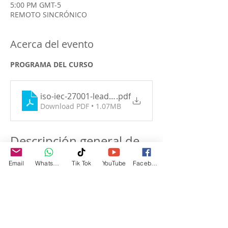
5:00 PM GMT-5
REMOTO SINCRÓNICO
Acerca del evento
PROGRAMA DEL CURSO
iso-iec-27001-lead-implementer-es
.pdf
Download PDF • 1.07MB
Descripción general de 
ISO/IEC 27001
Email
WhatsApp
Tik Tok
YouTube
Facebook
 ISO/IEC 27001 es un estándar 
internacional para sistemas de gestión 
de seguridad de la información (SGSI). 
Proporciona un enfoque sistemático 
para gestionar la información sensible 
de la empresa, asegurando su 