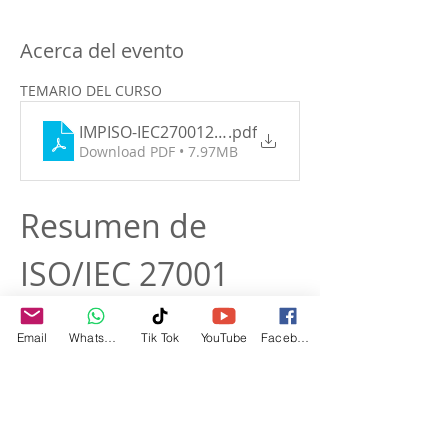
Acerca del evento
TEMARIO DEL CURSO
IMPISO-IEC270012022
.pdf
Download PDF • 7.97MB
Resumen de 
ISO/IEC 27001
ISO/IEC 27001 es un estándar 
internacional que proporciona un marco 
Email
WhatsApp
Tik Tok
YouTube
Facebook
para establecer, implementar, mantener 
y mejorar continuamente un sistema de 
gestión de seguridad de la información 
(SGSI). Es parte de la familia de 
estándares ISO/IEC 27000, que se centra 