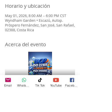
Horario y ubicación
May 01, 2026, 8:00 AM – 6:00 PM CST
Wyndham Garden • Escazú, Autop.
Próspero Fernández, San José, San Rafael,
02388, Costa Rica
Acerca del evento
Email
WhatsApp
Tik Tok
YouTube
Facebook
🎯 
PROGRAMA DEL CURSO
GESTOR DE CONTINUIDAD DEL 
NEGOCIO ISO 22301 BASADO EN ISO 
31000