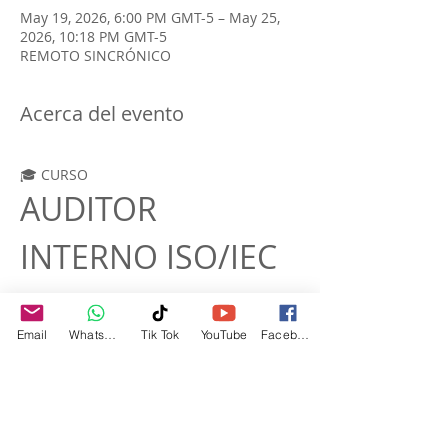
May 19, 2026, 6:00 PM GMT-5 – May 25,
2026, 10:18 PM GMT-5
REMOTO SINCRÓNICO
Acerca del evento
🎓 CURSO
AUDITOR 
INTERNO ISO/IEC 
42001:2023
Email
WhatsApp
Tik Tok
YouTube
Facebook
Sistema de Gestión de 
Inteligencia Artificial – 
SGIA
Organiza:
 CONAUGES S.A.S