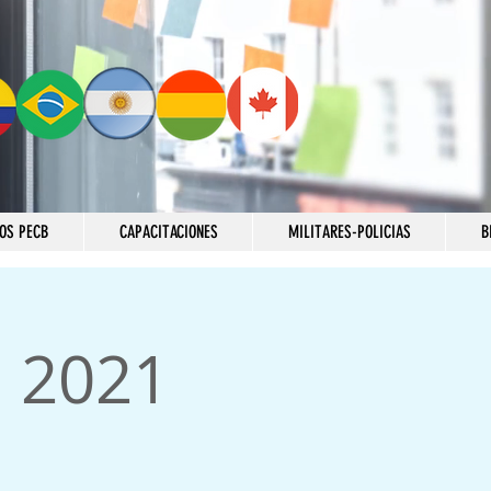
OS PECB
CAPACITACIONES
MILITARES-POLICIAS
B
e 2021