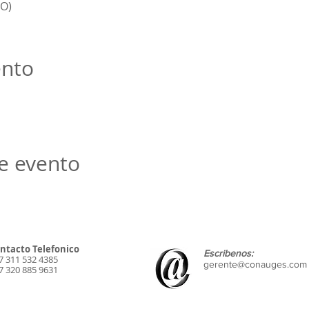
O)
ento
e evento
ntacto Telefonico
Escribenos:
7 311 532 4385
gerente@conauges.com
7 320 885 9631
millercalidad@gmail.com