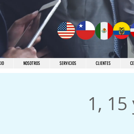
CIO
NOSOTROS
SERVICIOS
CLIENTES
C
1, 15