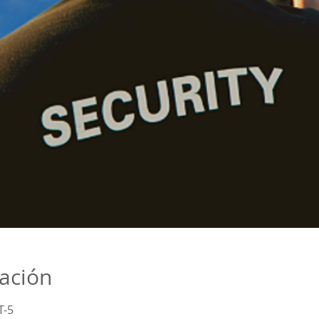
cación
T-5